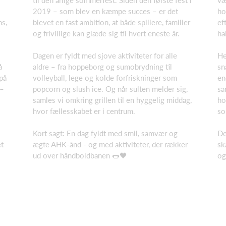
til den årlige sommerfest. Siden den første fest i
væ
2019 – som blev en kæmpe succes – er det
ho
ns,
blevet en fast ambition, at både spillere, familier
ef
og frivillige kan glæde sig til hvert eneste år.
ha
Dagen er fyldt med sjove aktiviteter for alle
He
å
aldre – fra hoppeborg og sumobrydning til
sn
på
volleyball, lege og kolde forfriskninger som
en
 –
popcorn og slush ice. Og når sulten melder sig,
sa
samles vi omkring grillen til en hyggelig middag,
ho
hvor fællesskabet er i centrum.
so
Kort sagt: En dag fyldt med smil, samvær og
De
et
ægte AHK-ånd - og med aktiviteter, der rækker
sk
ud over håndboldbanen 🌭🖤
og