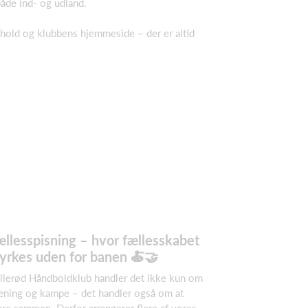
åde ind- og udland.
t hold og klubbens hjemmeside – der er altid
ællesspisning – hvor fællesskabet
tyrkes uden for banen 🍝🤝
Allerød Håndboldklub handler det ikke kun om
æning og kampe – det handler også om at