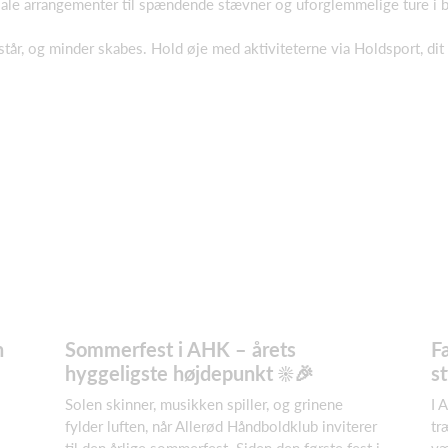
iale arrangementer til spændende stævner og uforglemmelige ture i b
står, og minder skabes. Hold øje med aktiviteterne via Holdsport, di
n
Sommerfest i AHK – årets
F
hyggeligste højdepunkt ☀️🎉
s
Solen skinner, musikken spiller, og grinene
I 
fylder luften, når Allerød Håndboldklub inviterer
tr