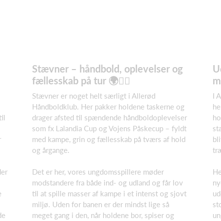
Stævner – håndbold, oplevelser og
U
fællesskab på tur 🌍🤾‍♀️
mi
Stævner er noget helt særligt i Allerød
I 
Håndboldklub. Her pakker holdene taskerne og
he
il
drager afsted til spændende håndboldoplevelser
ho
som fx Lalandia Cup og Vojens Påskecup – fyldt
st
r
med kampe, grin og fællesskab på tværs af hold
bl
og årgange.
tr
der
Det er her, vores ungdomsspillere møder
He
modstandere fra både ind- og udland og får lov
ny
e
til at spille masser af kampe i et intenst og sjovt
ud
miljø. Uden for banen er der mindst lige så
st
de
meget gang i den, når holdene bor, spiser og
un