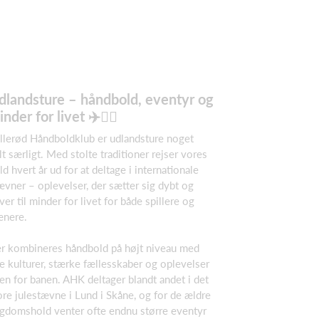
dlandsture – håndbold, eventyr og
nder for livet ✈️🤾‍♂️
Allerød Håndboldklub er udlandsture noget
lt særligt. Med stolte traditioner rejser vores
ld hvert år ud for at deltage i internationale
ævner – oplevelser, der sætter sig dybt og
iver til minder for livet for både spillere og
ænere.
r kombineres håndbold på højt niveau med
e kulturer, stærke fællesskaber og oplevelser
en for banen. AHK deltager blandt andet i det
ore julestævne i Lund i Skåne, og for de ældre
gdomshold venter ofte endnu større eventyr