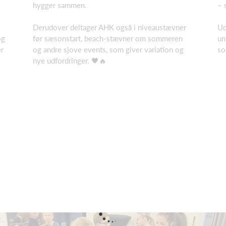
hygger sammen.
– 
Derudover deltager AHK også i niveaustævner
Ud
og
før sæsonstart, beach-stævner om sommeren
un
er
og andre sjove events, som giver variation og
so
nye udfordringer. 🖤🔥