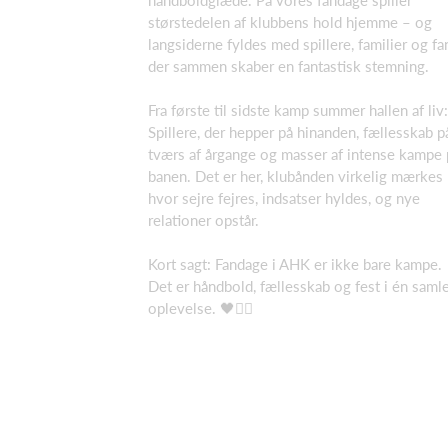
håndboldglæde. På vores fandage spiller
størstedelen af klubbens hold hjemme – og
langsiderne fyldes med spillere, familier og fa
der sammen skaber en fantastisk stemning.
Fra første til sidste kamp summer hallen af liv:
Spillere, der hepper på hinanden, fællesskab p
tværs af årgange og masser af intense kampe 
banen. Det er her, klubånden virkelig mærkes
hvor sejre fejres, indsatser hyldes, og nye
relationer opstår.
Kort sagt: Fandage i AHK er ikke bare kampe.
Det er håndbold, fællesskab og fest i én saml
oplevelse. 🖤🤾‍♂️