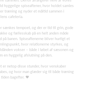
re sammen. Derfor arrangerer flere af vores
ld hyggelige spiseaftener, hvor holdet samles
ter træning og nyder et måltid sammen i
llens cafeteria.
r sænkes tempoet, og der er tid til grin, gode
akke og fællesskab på en helt anden måde
d på banen. Spiseaftenerne bliver hurtigt et
mlingspunkt, hvor relationerne styrkes, og
ldånden vokser – både i løbet af sæsonen og
m en hyggelig afslutning på den.
t er netop disse stunder, hvor venskaber
abes, og hvor man glæder sig til både træning
 tiden bagefter. 🖤