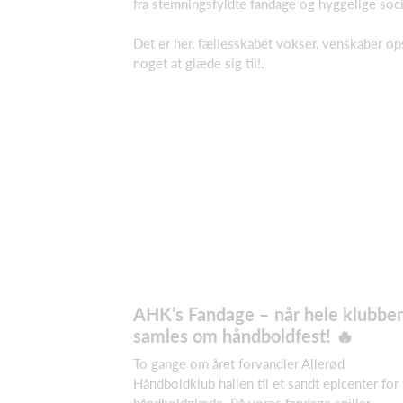
fra stemningsfyldte fandage og hyggelige soc
Det er her, fællesskabet vokser, venskaber op
noget at glæde sig til!.
AHK’s Fandage – når hele klubbe
samles om håndboldfest! 🔥
To gange om året forvandler Allerød
Håndboldklub hallen til et sandt epicenter for