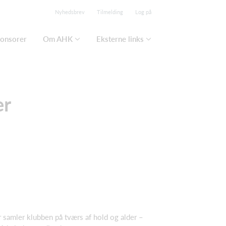
Nyhedsbrev
Tilmelding
Log på
onsorer
Om AHK
Eksterne links
er
 samler klubben på tværs af hold og alder –