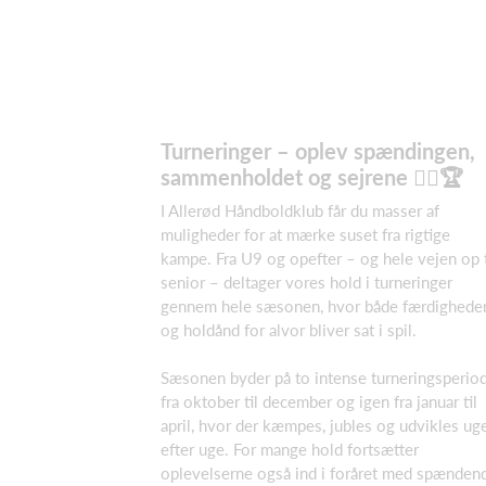
Turneringer – oplev spændingen,
sammenholdet og sejrene 🤾‍♂️🏆
I Allerød Håndboldklub får du masser af
muligheder for at mærke suset fra rigtige
kampe. Fra U9 og opefter – og hele vejen op t
senior – deltager vores hold i turneringer
gennem hele sæsonen, hvor både færdighede
og holdånd for alvor bliver sat i spil.
Sæsonen byder på to intense turneringsperio
fra oktober til december og igen fra januar til
april, hvor der kæmpes, jubles og udvikles ug
efter uge. For mange hold fortsætter
oplevelserne også ind i foråret med spænden