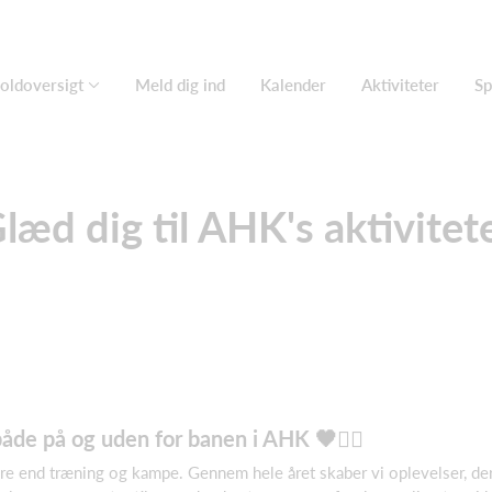
oldoversigt
Meld dig ind
Kalender
Aktiviteter
Sp
læd dig til AHK's aktivitet
åde på og uden for banen i AHK 🖤🤾‍♂️
e end træning og kampe. Gennem hele året skaber vi oplevelser, der