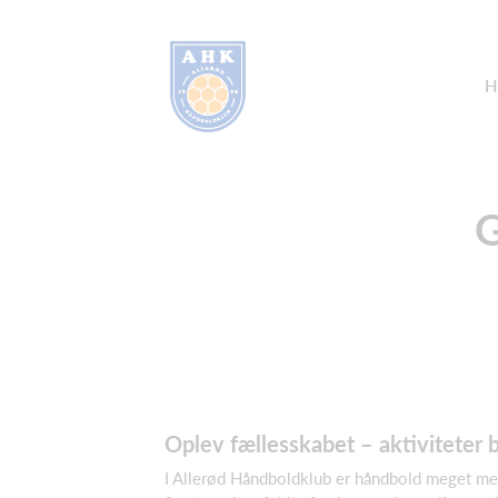
H
G
Oplev fællesskabet – aktiviteter b
I Allerød Håndboldklub er håndbold meget mer