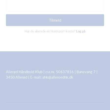
Tilmeld
Har du allerede en Holdsport-konto?
Log på
Allerød Håndbold Klub | cvr.nr. 50637816 | Banevang 7 |
3450 Allerød | E-mail: ahk@alleroedhk.dk