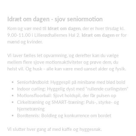
Idræt om dagen - sjov seniormotion
Kom og vær med til
Idræt om dagen
, der er hver tirsdag kl.
9.00-11.00 i Lillerødhallernes Hal 2.
Idræt om dagen
er for
mænd og kvinder.
Vi laver fælles let opvarmning, og derefter kan du vælge
mellem flere sjove motionsaktiviteter og prøve dem, du
helst vil. Og husk - alle kan være med uanset alder og fysik.
Seniorhåndbold: Hyggespil på minibane med blød bold
Indoor curling: Hyggelig dyst med "rullende curlingsten"
Motionsfloorball: Sjovt holdspil, der får pulsen op
Cirkeltræning og SMART-træning: Puls-, styrke- og
hjernetræning
Bordtennis: Boldleg og konkurrence om bordet
Vi slutter hver gang af med kaffe og hyggesnak.